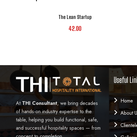
The Lean Startup
42.00
Useful Lin
Home
At
THI Consultant
, we bring decades
of hands-on industry expertise to the
About 
table, helping you build functional, safe,
Clientel
and successful hospitality spaces — from
concept to completion.