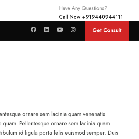
Have Any Questions?
Call Now
+919440944111
Get Consult
entesque ornare sem lacinia quam venenatis
o quam. Pellentesque ornare sem lacinia quam
tibulum id ligula porta felis euismod semper. Duis