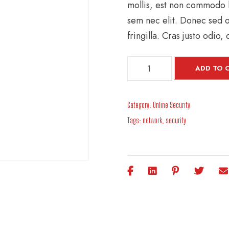
mollis, est non commodo lu
sem nec elit. Donec sed 
fringilla. Cras justo odio,
T
ADD TO 
h
e
Category:
Online Security
M
Tags:
network
,
security
a
v
i
s
q
u
a