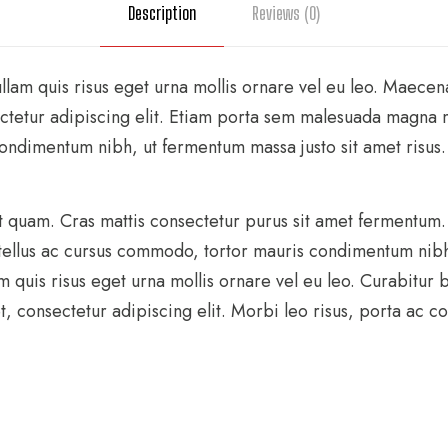
n
Description
Reviews (0)
t
i
lam quis risus eget urna mollis ornare vel eu leo. Maecen
t
ectetur adipiscing elit. Etiam porta sem malesuada magna 
y
ondimentum nibh, ut fermentum massa justo sit amet risus.
eget quam. Cras mattis consectetur purus sit amet ferment
tellus ac cursus commodo, tortor mauris condimentum nibh,
 quis risus eget urna mollis ornare vel eu leo. Curabitur b
t, consectetur adipiscing elit. Morbi leo risus, porta ac c