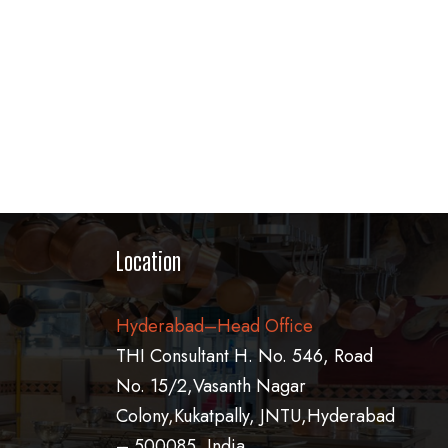
Location
Hyderabad–Head Office
THI Consultant H. No. 546, Road
No. 15/2,Vasanth Nagar
Colony,Kukatpally, JNTU,Hyderabad
– 500085, India