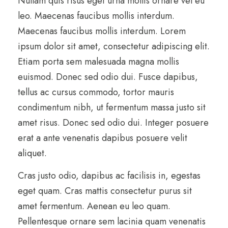
Nullam quis risus eget urna mollis ornare vel eu
n
leo. Maecenas faucibus mollis interdum.
:
2
t
Maecenas faucibus mollis interdum. Lorem
e
ipsum dolor sit amet, consectetur adipiscing elit.
3
r
Etiam porta sem malesuada magna mollis
3
.
v
euismod. Donec sed odio dui. Fusce dapibus,
i
tellus ac cursus commodo, tortor mauris
2
0
e
condimentum nibh, ut fermentum massa justo sit
w
amet risus. Donec sed odio dui. Integer posuere
.
0
q
erat a ante venenatis dapibus posuere velit
u
aliquet.
0
.
a
Cras justo odio, dapibus ac facilisis in, egestas
n
0
eget quam. Cras mattis consectetur purus sit
t
amet fermentum. Aenean eu leo quam.
.
i
Pellentesque ornare sem lacinia quam venenatis