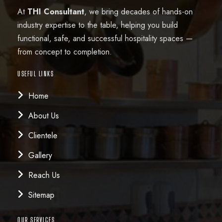
0
At
THI Consultant
, we bring decades of hands-on
a
:
2
.
industry expertise to the table, helping you build
s
8
0
:
2
functional, safe, and successful hospitality spaces —
.
0
9
from concept to completion.
0
.
3
.
0
6
0
USEFUL LINKS
.
.
0
Home
0
.
0
About Us
.
Clientele
Gallery
Reach Us
Sitemap
OUR SERVICES