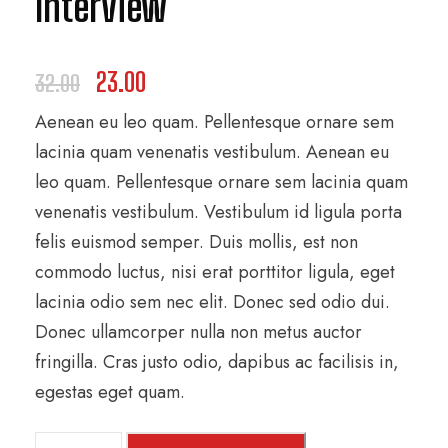
Interview
O
C
23.00
32.00
Aenean eu leo quam. Pellentesque ornare sem
r
u
lacinia quam venenatis vestibulum. Aenean eu
i
r
leo quam. Pellentesque ornare sem lacinia quam
venenatis vestibulum. Vestibulum id ligula porta
g
r
felis euismod semper. Duis mollis, est non
commodo luctus, nisi erat porttitor ligula, eget
i
e
lacinia odio sem nec elit. Donec sed odio dui.
Donec ullamcorper nulla non metus auctor
n
n
fringilla. Cras justo odio, dapibus ac facilisis in,
egestas eget quam.
a
t
T